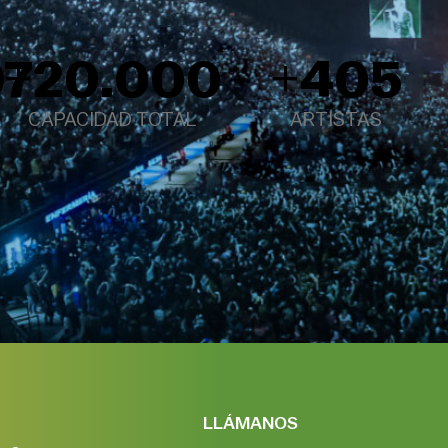
18
+
20.000
+
405
CAPACIDAD TOTAL
ARTISTAS
LLÁMANOS