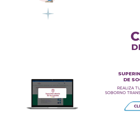
C
D
SUPERI
DE SO
REALIZA T
SOBORNO TRANS
CL