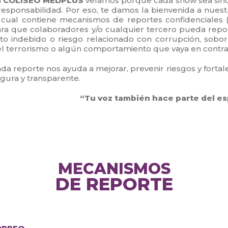
n
COLISEO MEDPLUS
velamos porque cada show sea sinó
responsabilidad. Por eso, te damos la bienvenida a nues
 cual contiene mecanismos de reportes confidenciales 
ra que colaboradores y/o cualquier tercero pueda repor
to indebido o riesgo relacionado con corrupción, soborn
l terrorismo o algún comportamiento que vaya en contra d
da reporte nos ayuda a mejorar, prevenir riesgos y fortal
gura y transparente.
“Tu voz también hace parte del e
MECANISMOS
DE REPORTE