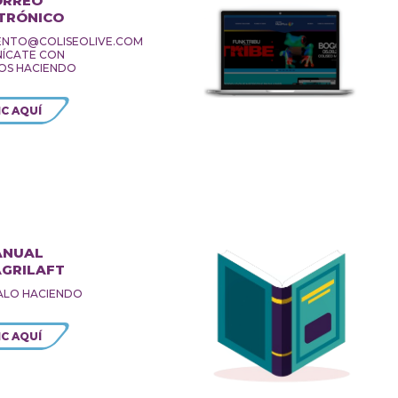
ORREO
TRÓNICO
IENTO@COLISEOLIVE.COM
ÍCATE CON
OS HACIENDO
IC AQUÍ
ANUAL
AGRILAFT
ALO HACIENDO
IC AQUÍ