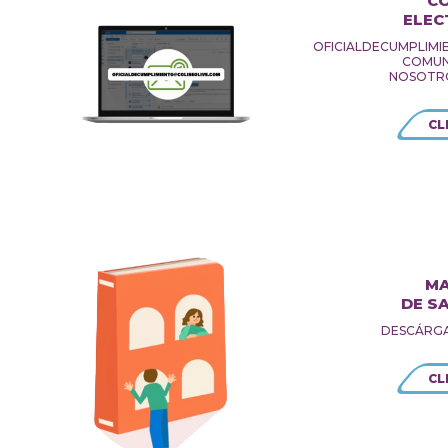
C
ELEC
OFICIALDECUMPLIM
COMUN
NOSOTR
CL
M
DE S
DESCÁRG
CL