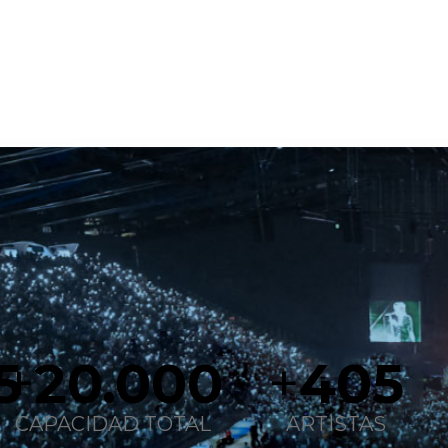
8
+
20.000
+
405
CAPACIDAD TOTAL
ARTISTAS