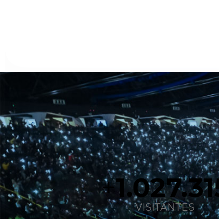
+
1.097.41
VISITANTES