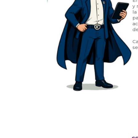
E
y 
la
pa
ac
de
Ca
se