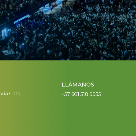
LLÁMANOS
 Vía Cota
+57 601 518 9955
LUS
LUS