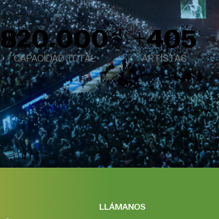
18
+
20.000
+
405
CAPACIDAD TOTAL
ARTISTAS
LLÁMANOS