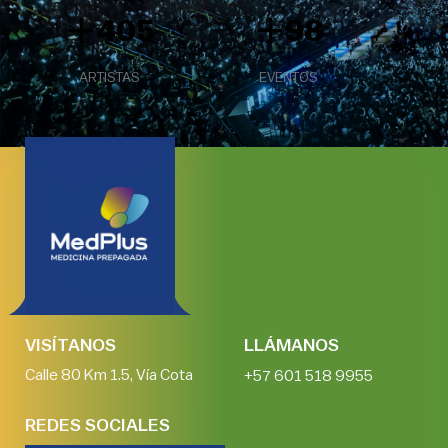
+
+
405
98
ARTISTAS
EVENTOS
VISÍTANOS
LLÁMANOS
Calle 80 Km 1.5, Vía Cota
+57 601 518 9955
REDES SOCIALES