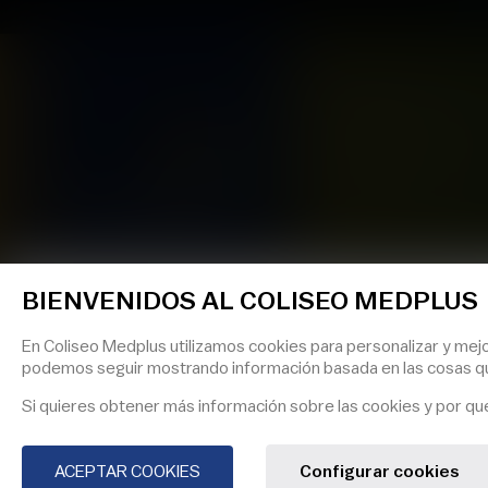
VISÍTANOS
Calle 80 Km 1.5, V
BIENVENIDOS AL COLISEO MEDPLUS
BIENVENIDOS AL COLISEO MEDPLUS
En Coliseo Medplus utilizamos cookies para personalizar y mejo
En Coliseo Medplus utilizamos cookies para personalizar y mejo
podemos seguir mostrando información basada en las cosas qu
podemos seguir mostrando información basada en las cosas qu
NOTICIAS
TÉRMINOS Y CONDICIONES
Si quieres obtener más información sobre las cookies y por qué l
Si quieres obtener más información sobre las cookies y por qué l
ACEPTAR COOKIES
ACEPTAR COOKIES
Configurar cookies
Configurar cookies