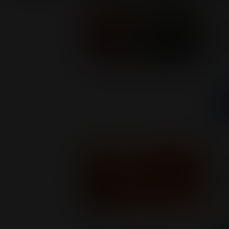
Ev
R
Di
Las
ba
¡
de
Bog
ag