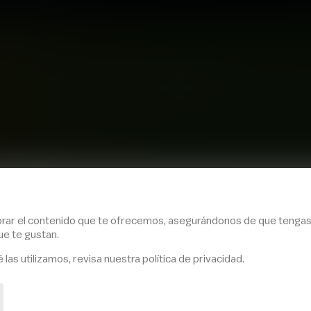
LLÁMANOS
ía Cota
+57 601 518 9955
rar el contenido que te ofrecemos, asegurándonos de que tengas la
rar el contenido que te ofrecemos, asegurándonos de que tengas la
e te gustan.
e te gustan.
SEGURIDAD Y SALUD
PROTECCIÓ
as utilizamos, revisa nuestra política de privacidad.
as utilizamos, revisa nuestra política de privacidad.