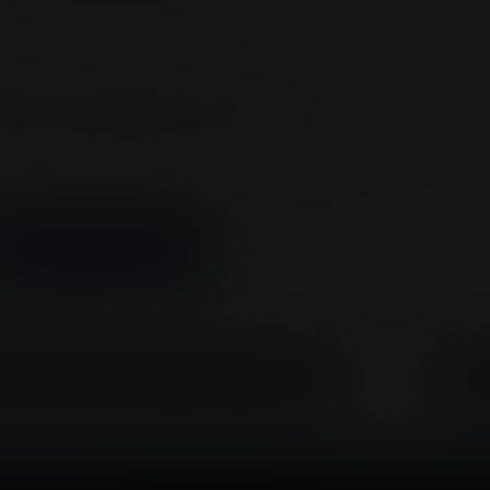
entos
ristian Nodal llega con escenario 360° e i
oliseo Medplus en Bogotá
mpra ya tus entradas en www.taquillalive.com! ¡La espera t
ional mexicano y una de las voces más influyentes de la…
MÁS INFORMACIÓN
1
2
3
4
5
…
8