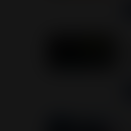
Ma
un
El 
asi
Ev
¡D