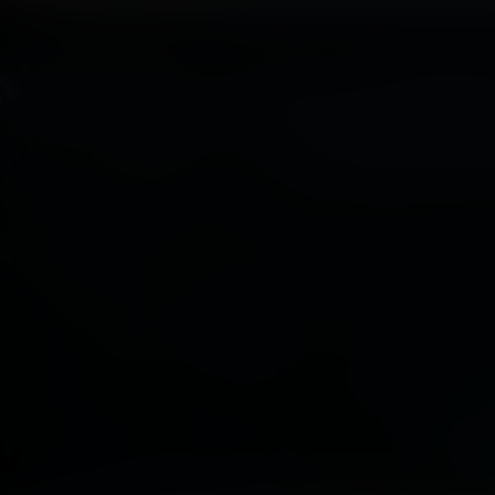
+
1.097.4
VISITANTES