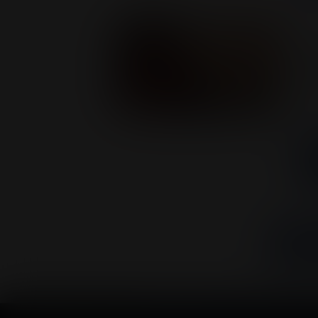
Ev
Ch
C
¡Co
reg