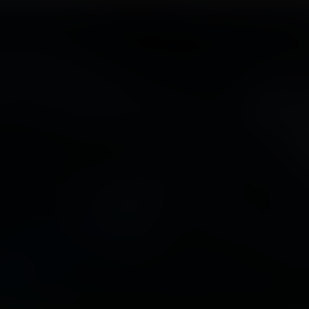
18
+
20.000
+
405
CAPACIDAD TOTAL
ARTISTAS