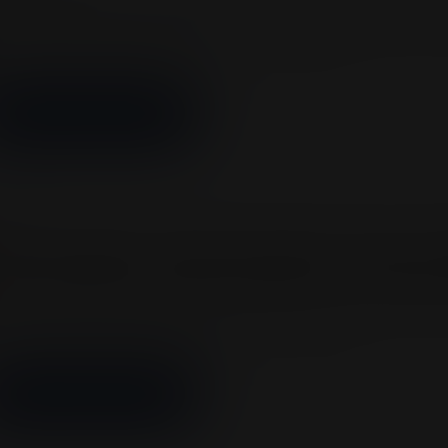
escenario de los grandes vuelve a hacer historia: David Gu
 el Coliseo MedPlus en tiempo récord. El ícono…
MÁS INFORMACIÓN
entos
ream Fighters 4 llega a Bogotá: Boxeo, in
smo ring este 18 de octubre en el Colise
ream Fighters 4 llega a Bogotá: Boxeo, influencers y músic
tubre en el Coliseo Medplus Bogotá se prepara…
MÁS INFORMACIÓN