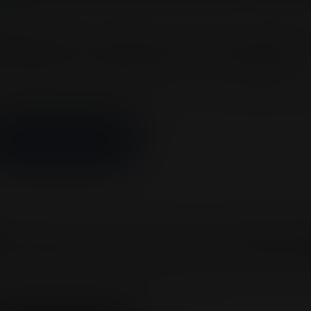
entos
ÜFÜS DU SOL Anuncia Concierto en Colis
sponibles Exclusivamente en Taquillalive
 entradas ya están disponibles en exclusiva a través de T
nda de música electrónica RÜFÜS DU SOL regresará a Bog
MÁS INFORMACIÓN
Ryan Castro rompe récords! +19.000 ent
 8 horas para su concierto en el Coliseo 
otá, 31 de julio de 2025. Lo que muchos artistas sueñan, R
otar más de 19.000 entradas en menos de…