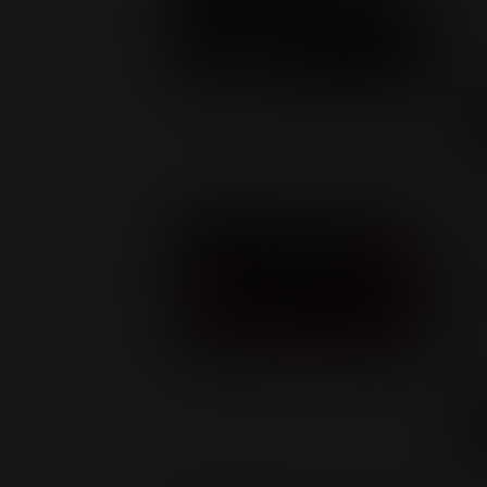
El 
en
Ev
St
mi
St
oc