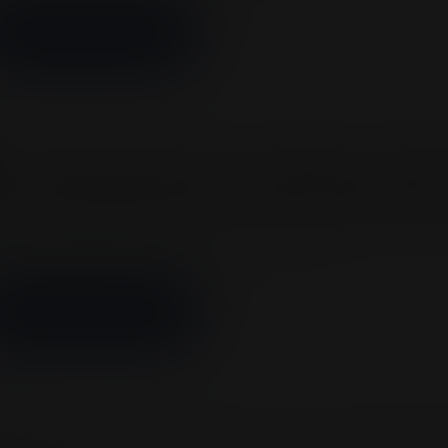
MÁS INFORMACIÓN
rc Anthony regresa a Colombia: el Colis
a noche histórica el 13 de noviembre de 
ícono global de la salsa ofrecerá un concierto inolvidable
stentes. Bogotá, 31 de julio de 2025. El rey…
MÁS INFORMACIÓN
entos
avid Guetta es SOLD OUT en el Coliseo M