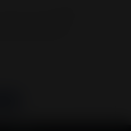
4 Jun 2025
nvitados especiales al
erminó! Christian Nodal, el ícono del