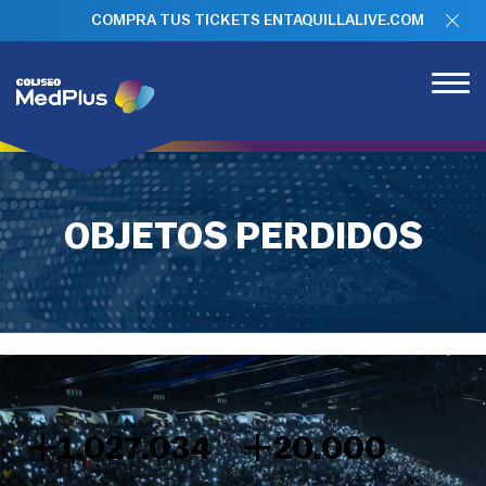
COMPRA TUS TICKETS EN
TAQUILLALIVE.COM
OBJETOS PERDIDOS
+
+
1.072.137
20.000