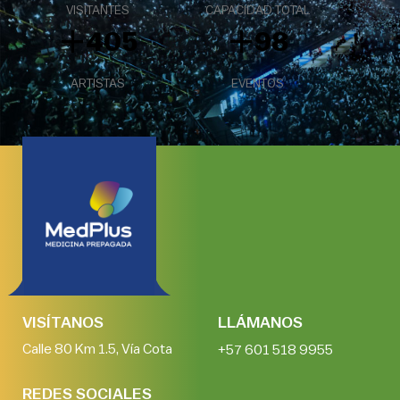
VISITANTES
CAPACIDAD TOTAL
+
+
405
98
ARTISTAS
EVENTOS
VISÍTANOS
LLÁMANOS
Calle 80 Km 1.5, Vía Cota
+57 601 518 9955
REDES SOCIALES