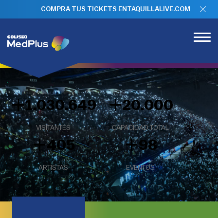
COMPRA TUS TICKETS EN
TAQUILLALIVE.COM
+
+
1.065.945
20.000
VISITANTES
CAPACIDAD TOTAL
+
+
405
98
ARTISTAS
EVENTOS