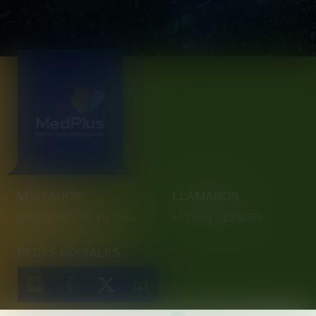
ARTISTAS
EVENTOS
VISÍTANOS
LLÁMANOS
Calle 80 Km 1.5, Vía Cota
+57 601 518 9955
REDES SOCIALES