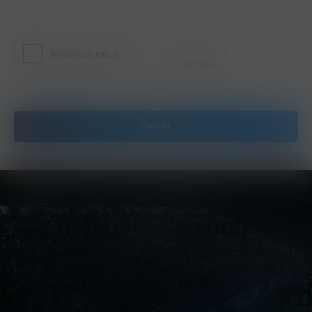
+
+
1.097.418
20.000
VISITANTES
CAPACIDAD TOTAL
+
+
405
98